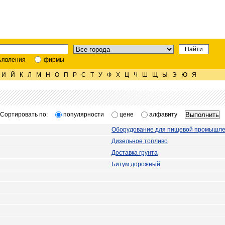
ъявления
фирмы
И
Й
К
Л
М
Н
О
П
Р
С
Т
У
Ф
Х
Ц
Ч
Ш
Щ
Ы
Э
Ю
Я
Сортировать по:
популярности
цене
алфавиту
Оборудование для пищевой промышле
Дизельное топливо
Доставка грунта
Битум дорожный