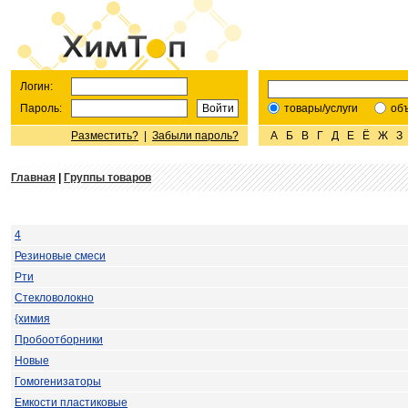
Логин:
Пароль:
товары/услуги
об
Разместить?
|
Забыли пароль?
А
Б
В
Г
Д
Е
Ё
Ж
З
Главная
|
Группы товаров
4
Резиновые смеси
Рти
Cтекловолокно
{химия
Пробоотборники
Новые
Гомогенизаторы
Емкости пластиковые