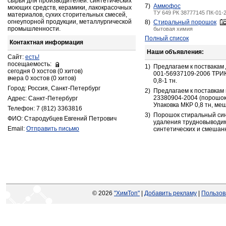
сырья для производителей: синтетических
7)
Аммофос
моющих средств, керамики, лакокрасочных
ТУ 649 РК 38777145 ПК-01-
материалов, сухих сторительных смесей,
огнеупорной продукции, металлургической
8)
Стиральный порошок
промышленности.
бытовая химия
Полный список
Контактная информация
Наши объявления:
Сайт:
есть!
посещаемость:
1)
Предлагаем к поствака
сегодня 0 хостов (0 хитов)
001-56937109-2006 ТРИК
вчера 0 хостов (0 хитов)
0,8-1 тн.
Город: Россия, Санкт-Петербург
2)
Предлагаем к поставкам
23380904-2004 (порошо
Адрес: Санкт-Петербург
Упаковка МКР 0,8 тн, ме
Телефон: 7 (812) 3363816
3)
Порошок стиральный син
ФИО: Стародубцев Евгений Петрович
удаления трудновыводим
Email:
Отправить письмо
синтетических и смешан
© 2026
"ХимТоп"
|
Добавить рекламу
|
Пользов