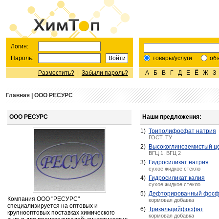
Логин:
Пароль:
товары/услуги
об
Разместить?
|
Забыли пароль?
А
Б
В
Г
Д
Е
Ё
Ж
З
Главная
|
ООО РЕСУРС
ООО РЕСУРС
Наши предложения:
1)
Триполифосфат натрия
ГОСТ, ТУ
2)
Высокоглиноземистый ц
ВГЦ 1, ВГЦ 2
3)
Гидросиликат натрия
сухое жидкое стекло
4)
Гидросиликат калия
сухое жидкое стекло
5)
Дефторированный фосф
Компания ООО "РЕСУРС"
кормовая добавка
специализируется на оптовых и
6)
Трикальцийфосфат
крупнооптовых поставках химического
кормовая добавка