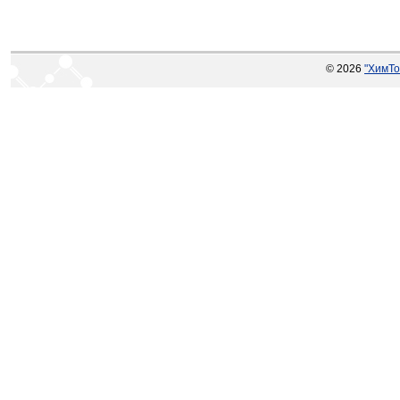
© 2026
"ХимТо