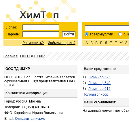
Логин:
Пароль:
товары/услуги
об
Разместить?
|
Забыли пароль?
А
Б
В
Г
Д
Е
Ё
Ж
З
Главная
|
OOO ТД ШЗХР
OOO ТД ШЗХР
Наши предложения:
ООО ТД ШЗХР г. Шостка, Украина является
1)
Люминор 525
официальн&#1110;м представителем ОАО
2)
Люминор 540
ШЗХР.
3)
Люминор 612
Контактная информация
Полный список
Город: Россия, Москва
Наши объявления:
Телефон: 38 (050) 4018673
На данный момент нет объ
ФИО: Коробкина Ирина Васильевна
Email:
Отправить письмо