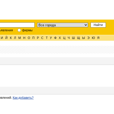
ъявления
фирмы
И
Й
К
Л
М
Н
О
П
Р
С
Т
У
Ф
Х
Ц
Ч
Ш
Щ
Ы
Э
Ю
Я
явлений.
Как добавить?