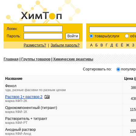
Логин:
Пароль:
товары/услуги
об
Разместить?
|
Забыли пароль?
А
Б
В
Г
Д
Е
Ё
Ж
З
Главная
|
Группы товаров
|
Химические реактивы
Сортировать по:
популяр
Название
Цена (
Фенол
38
чда, разные фасовки по разным ценам
Раствор 1+ раствор 2
43
марка КФП-2К
Однокомпонентный (титрант)
11
марка КФИ-1К
Растворитель + титрант
80
марка КФИ-РТ
Анодный раствор
12
марка КФИ-Анод