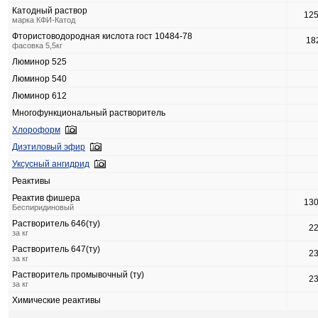
Катодный раствор
12
марка КФИ-Катод
Фтористоводородная кислота гост 10484-78
18
фасовка 5,5кг
Люминор 525
Люминор 540
Люминор 612
Многофункциональный растворитель
Хлороформ
Диэтиловый эфир
Уксусный ангидрид
Реактивы
Реактив фишера
13
Беспиридиновый
Растворитель 646(ту)
2
за кг
Растворитель 647(ту)
2
за кг
Растворитель промывочный (ту)
2
за кг
Химические реактивы