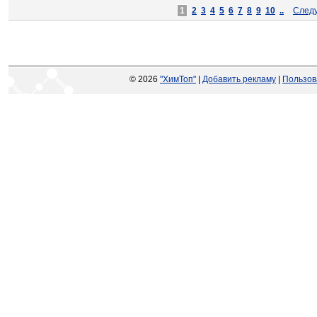
1
2
3
4
5
6
7
8
9
10
..
След
© 2026
"ХимТоп"
|
Добавить рекламу
|
Пользов