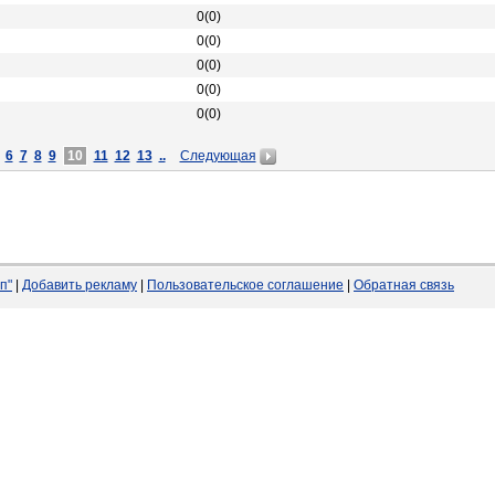
0(0)
0(0)
0(0)
0(0)
0(0)
6
7
8
9
10
11
12
13
..
Следующая
п"
|
Добавить рекламу
|
Пользовательское соглашение
|
Обратная связь