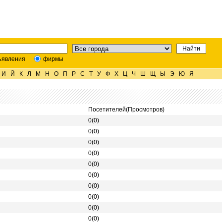
ъявления
фирмы
И
Й
К
Л
М
Н
О
П
Р
С
Т
У
Ф
Х
Ц
Ч
Ш
Щ
Ы
Э
Ю
Я
Посетителей(Просмотров)
0(0)
0(0)
0(0)
0(0)
0(0)
0(0)
0(0)
0(0)
0(0)
0(0)