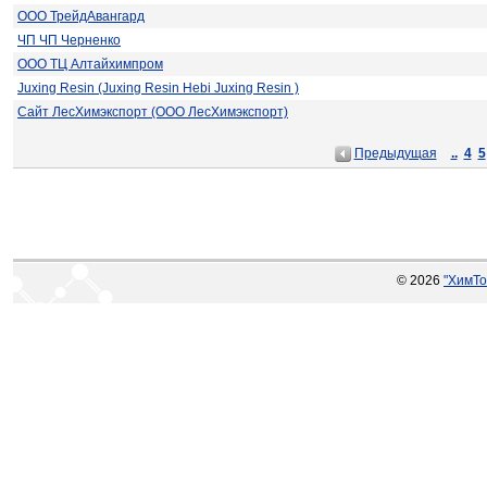
ООО ТрейдАвангард
ЧП ЧП Черненко
ООО ТЦ Алтайхимпром
Juxing Resin (Juxing Resin Hebi Juxing Resin )
Сайт ЛесХимэкспорт (ООО ЛесХимэкспорт)
Предыдущая
..
4
5
© 2026
"ХимТо