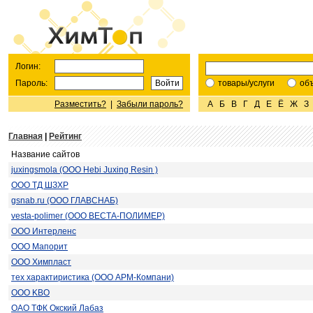
Логин:
Пароль:
товары/услуги
об
Разместить?
|
Забыли пароль?
А
Б
В
Г
Д
Е
Ё
Ж
З
Главная
|
Рейтинг
Название сайтов
juxingsmola (OOO Hebi Juxing Resin )
OOO ТД ШЗХР
gsnab.ru (ООО ГЛАВСНАБ)
vesta-polimer (ООО ВЕСТА-ПОЛИМЕР)
ООО Интерленс
ООО Мапорит
ООО Химпласт
тех характиристика (ООО АРМ-Компани)
ООО KBO
ОАО ТФК Окский Лабаз