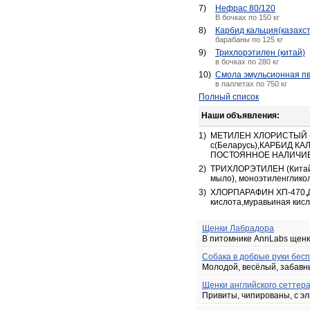
7)
Нефрас 80/120
В бочках по 150 кг
8)
Карбид кальция(казахс
барабаны по 125 кг
9)
Трихлорэтилен (китай)
в бочках по 280 кг
10)
Смола эмульсионная пв
в паллетах по 750 кг
Полный список
Наши объявления:
1)
МЕТИЛЕН ХЛОРИСТЫЙ -
с(Беларусь),КАРБИД КА
ПОСТОЯННОЕ НАЛИЧИ
2)
ТРИХЛОРЭТИЛЕН (Китай),
мыло), моноэтиленгликол
3)
ХЛОРПАРАФИН ХП-470,ДОФ
кислота,муравьиная кисл
Щенки Лабрадора
В питомнике AnnLabs щенки
Собака в добрые руки бес
Молодой, весёлый, забавны
Щенки английского сеттер
Привиты, чипированы, с эл