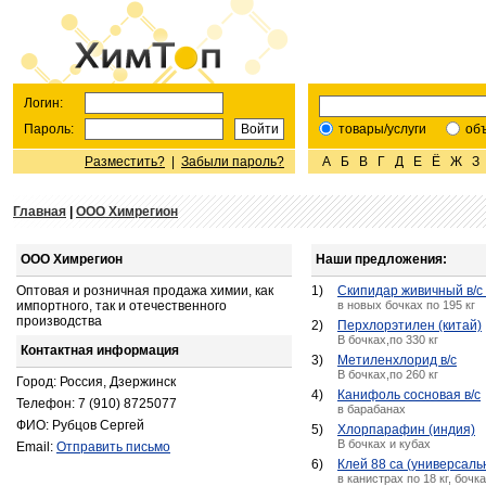
Логин:
Пароль:
товары/услуги
об
Разместить?
|
Забыли пароль?
А
Б
В
Г
Д
Е
Ё
Ж
З
Главная
|
ООО Химрегион
ООО Химрегион
Наши предложения:
Оптовая и розничная продажа химии, как
1)
Скипидар живичный в/с 
импортного, так и отечественного
в новых бочках по 195 кг
производства
2)
Перхлорэтилен (китай)
В бочках,по 330 кг
Контактная информация
3)
Метиленхлорид в/с
В бочках,по 260 кг
Город: Россия, Дзержинск
4)
Канифоль сосновая в/с
Телефон: 7 (910) 8725077
в барабанах
ФИО: Рубцов Сергей
5)
Хлорпарафин (индия)
В бочках и кубах
Email:
Отправить письмо
6)
Клей 88 са (универсаль
в канистрах по 18 кг, бочка